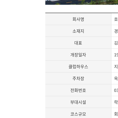
회사명
호
소재지
경
대표
김
개장일자
1
클럽하우스
지
주차장
옥
전화번호
0
부대시설
락
코스규모
회