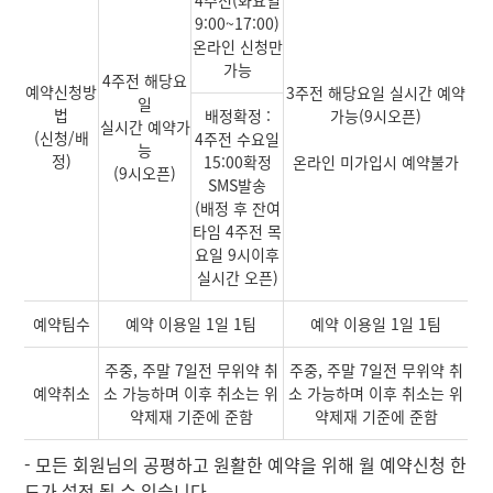
4주전(화요일
9:00~17:00)
온라인 신청만
가능
4주전 해당요
예약신청방
3주전 해당요일 실시간 예약
일
법
배정확정 :
가능(9시오픈)
실시간 예약가
(신청/배
4주전 수요일
능
정)
15:00확정
온라인 미가입시 예약불가
(9시오픈)
SMS발송
(배정 후 잔여
타임 4주전 목
요일 9시이후
실시간 오픈)
예약팀수
예약 이용일 1일 1팀
예약 이용일 1일 1팀
주중, 주말 7일전 무위약 취
주중, 주말 7일전 무위약 취
예약취소
소 가능하며 이후 취소는 위
소 가능하며 이후 취소는 위
약제재 기준에 준함
약제재 기준에 준함
- 모든 회원님의 공평하고 원활한 예약을 위해 월 예약신청 한
도가 설정 될 수 있습니다.