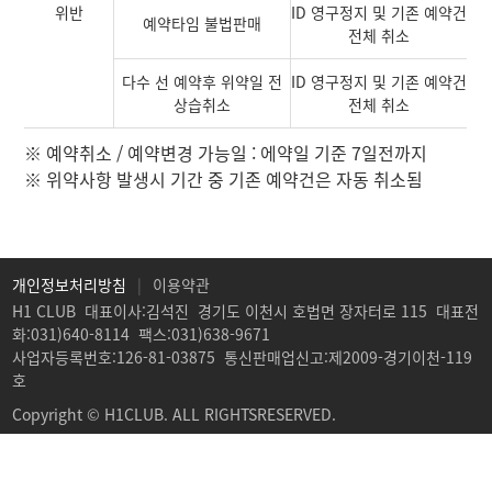
위반
ID 영구정지 및 기존 예약건
예약타임 불법판매
전체 취소
다수 선 예약후 위약일 전
ID 영구정지 및 기존 예약건
상습취소
전체 취소
※ 예약취소 / 예약변경 가능일 : 에약일 기준 7일전까지
※ 위약사항 발생시 기간 중 기존 예약건은 자동 취소됨
개인정보처리방침
|
이용약관
H1 CLUB
대표이사:김석진
경기도 이천시 호법면 장자터로 115
대표전
화:031)640-8114
팩스:031)638-9671
사업자등록번호:126-81-03875
통신판매업신고:제2009-경기이천-119
호
Copyright © H1CLUB. ALL RIGHTSRESERVED.