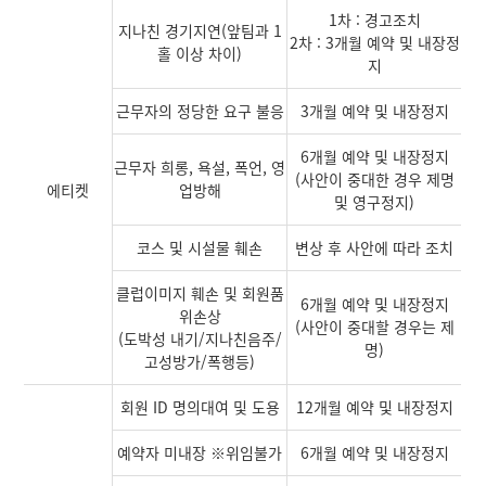
1차 : 경고조치
지나친 경기지연(앞팀과 1
2차 : 3개월 예약 및 내장정
홀 이상 차이)
지
근무자의 정당한 요구 불응
3개월 예약 및 내장정지
6개월 예약 및 내장정지
근무자 희롱, 욕설, 폭언, 영
(사안이 중대한 경우 제명
에티켓
업방해
및 영구정지)
코스 및 시설물 훼손
변상 후 사안에 따라 조치
클럽이미지 훼손 및 회원품
6개월 예약 및 내장정지
위손상
(사안이 중대할 경우는 제
(도박성 내기/지나친음주/
명)
고성방가/폭행등)
회원 ID 명의대여 및 도용
12개월 예약 및 내장정지
예약자 미내장 ※위임불가
6개월 예약 및 내장정지