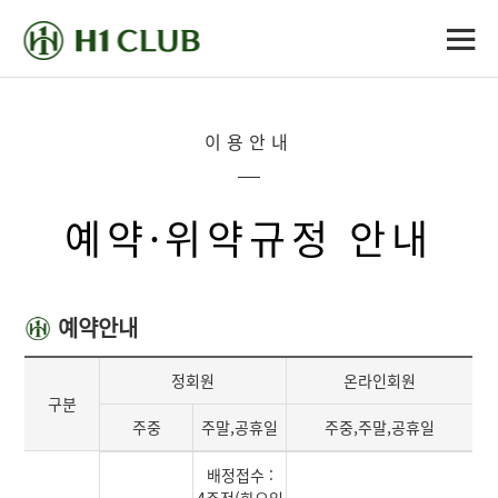
이용안내
예약·위약규정 안내
예약안내
정회원
온라인회원
구분
주중
주말,공휴일
주중,주말,공휴일
배정접수 :